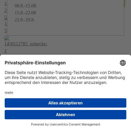
08.8.-15.08.
15.8.-22.08
22.8.-29.8.
Jacob
F
150 qm, 7 Betten + Schlafcouch, 2 davon 2,20 m
lang
EINLADEND - FAMILIÄR - KOMFORTABEL